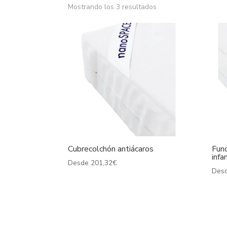
Mostrando los 3 resultados
Cubrecolchón antiácaros
Fund
infan
Desde
201,32
€
Des