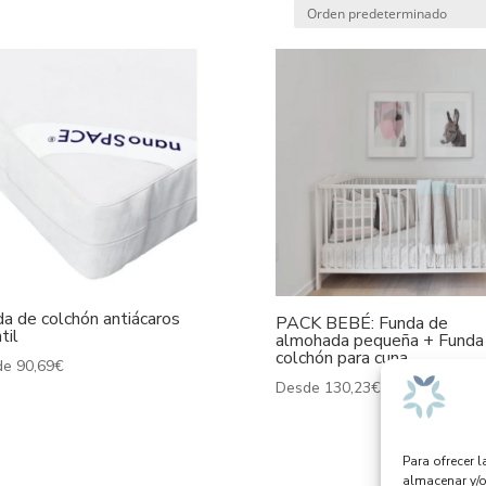
a de colchón antiácaros
PACK BEBÉ: Funda de
til
almohada pequeña + Funda
colchón para cuna
de
90,69
€
Desde
130,23
€
Para ofrecer 
almacenar y/o